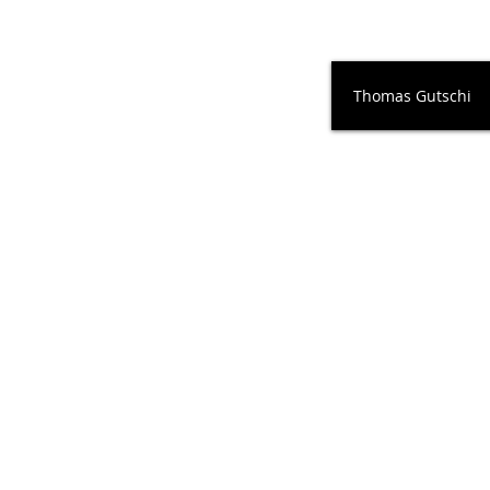
Thomas Gutschi
ISBN:978-3-85298-255-