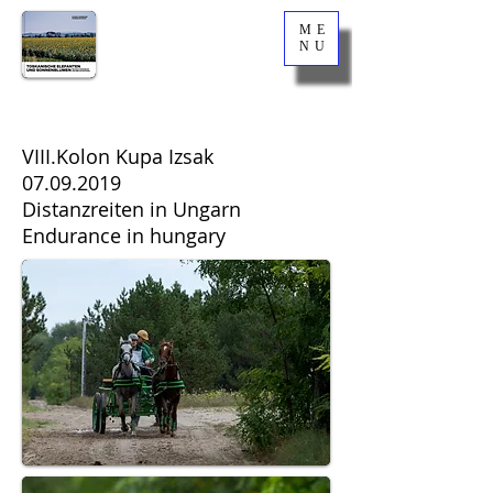
ISBN:
978-
ME
3-85298-
NU
255-7
VIII.Kolon Kupa Izsak
07.09.2019
Distanzreiten in Ungarn
Endurance in hungary